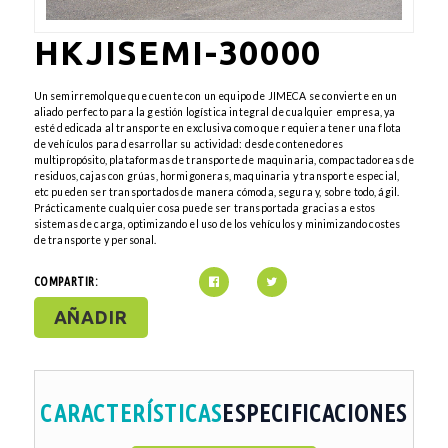
HKJISEMI-30000
Un semirremolque que cuente con un equipo de JIMECA se convierte en un
aliado perfecto para la gestión logística integral de cualquier empresa, ya
esté dedicada al transporte en exclusiva como que requiera tener una flota
de vehículos para desarrollar su actividad: desde contenedores
multipropósito, plataformas de transporte de maquinaria, compactadoreas de
residuos, cajas con grúas, hormigoneras, maquinaria y transporte especial,
etc pueden ser transportados de manera cómoda, segura y, sobre todo, ágil.
Prácticamente cualquier cosa puede ser transportada gracias a estos
sistemas de carga, optimizando el uso de los vehículos y minimizando costes
de transporte y personal.
COMPARTIR:
AÑADIR
CARACTERÍSTICAS
ESPECIFICACIONES