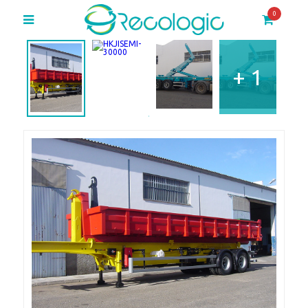
0
+ 1