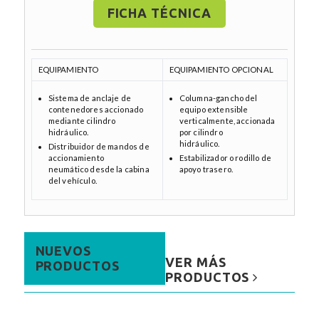
FICHA TÉCNICA
EQUIPAMIENTO
EQUIPAMIENTO OPCIONAL
Sistema de anclaje de
Columna-gancho del
contenedores accionado
equipo extensible
mediante cilindro
verticalmente, accionada
hidráulico.
por cilindro
hidráulico.
Distribuidor de mandos de
accionamiento
Estabilizador o rodillo de
neumático desde la cabina
apoyo trasero.
del vehículo.
NUEVOS
VER MÁS
PRODUCTOS
PRODUCTOS