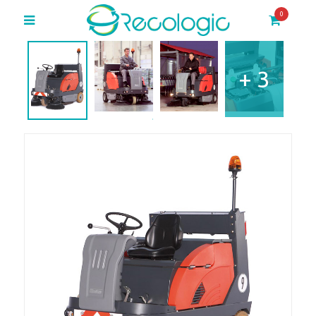
0
+ 3