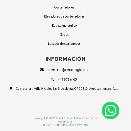
contenedores
elevadores de contenedores
equipo hidráulico
grúas
lavador de contenedor
INFORMACIÓN
clientes@recologic.mx
449 973 6405
Carretera a Villa Hidalgo km3, s/colonia, CP 20310, Aguascalientes, Ags.
.
Copyright © 2019
Teko Estudio
Todos los derechos
reservados.
Hecho con
&
en
TEKO ESTUDIO