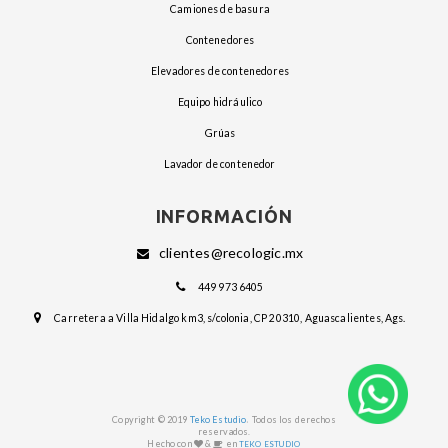
camiones de basura
contenedores
elevadores de contenedores
equipo hidráulico
grúas
lavador de contenedor
INFORMACIÓN
clientes@recologic.mx
449 973 6405
Carretera a Villa Hidalgo km3, s/colonia, CP 20310, Aguascalientes, Ags.
.
Copyright © 2019
Teko Estudio
Todos los derechos
reservados.
Hecho con
&
en
TEKO ESTUDIO