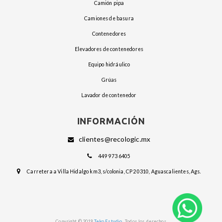
camión pipa
camiones de basura
contenedores
elevadores de contenedores
equipo hidráulico
grúas
lavador de contenedor
INFORMACIÓN
clientes@recologic.mx
449 973 6405
Carretera a Villa Hidalgo km3, s/colonia, CP 20310, Aguascalientes, Ags.
.
Copyright © 2019
Teko Estudio
Todos los derechos