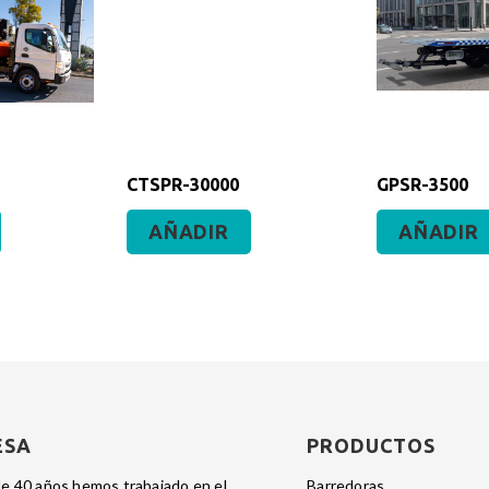
CTSPR-30000
GPSR-3500
AÑADIR
AÑADIR
ESA
PRODUCTOS
e 40 años hemos trabajado en el
barredoras