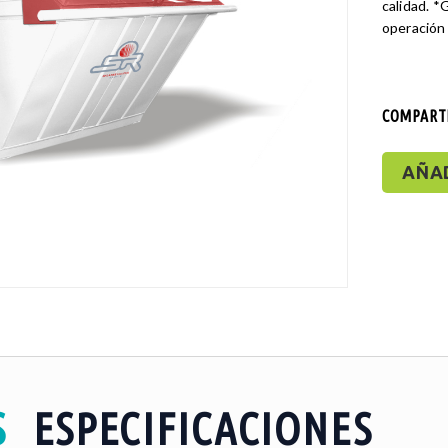
calidad. 
operación
COMPARTI
AÑA
S
ESPECIFICACIONES