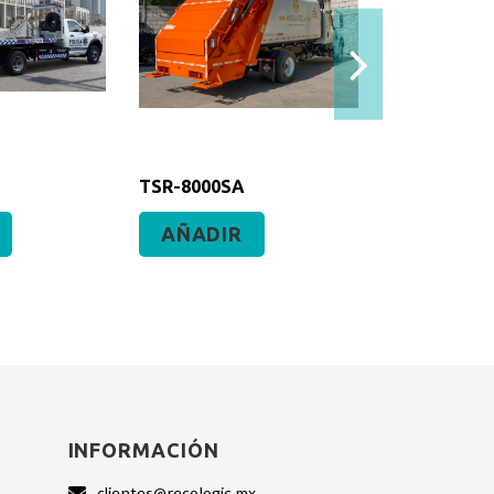
TSR-8000SA
TSR-4000S
AÑADIR
AÑADI
INFORMACIÓN
clientes@recologic.mx