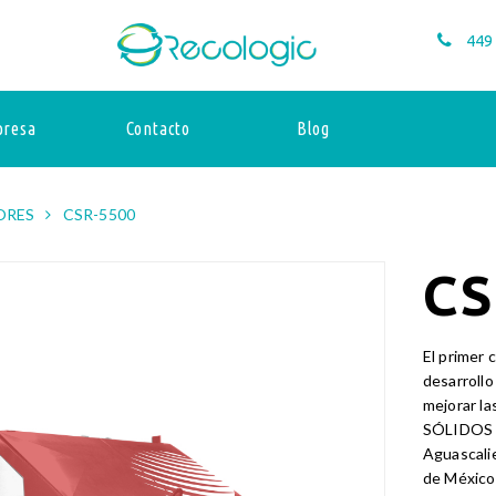
449
resa
Contacto
Blog
ORES
CSR-5500
CS
El primer 
desarrollo
mejorar l
SÓLIDOS U
Aguascalie
de México