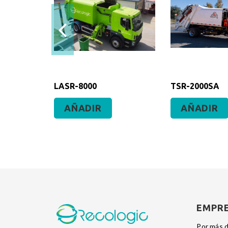
650
LASR-8000
TSR-2000SA
AÑADIR
AÑADIR
EMPR
Por más d