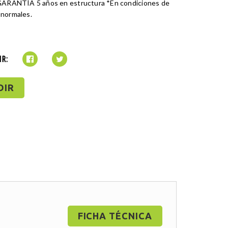
*GARANTÍA 5 años en estructura *En condiciones de
 normales.
R:
DIR
FICHA TÉCNICA