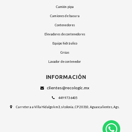
camión pipa
camiones de basura
contenedores
elevadores de contenedores
equipo hidráulico
grúas
lavador de contenedor
INFORMACIÓN
clientes@recologic.mx
449 973 6405
Carretera a Villa Hidalgo km3, s/colonia, CP 20310, Aguascalientes, Ags.