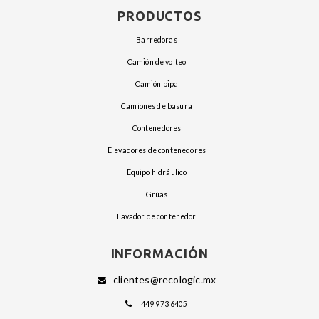
PRODUCTOS
barredoras
camión de volteo
camión pipa
camiones de basura
contenedores
elevadores de contenedores
equipo hidráulico
grúas
lavador de contenedor
INFORMACIÓN
clientes@recologic.mx
449 973 6405