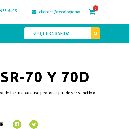
0
 973 6405
clientes@recologic.mx
SR-70 Y 70D
r de basura para uso peatonal, puede ser sencillo o
R: