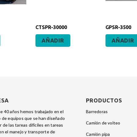
CTSPR-30000
GPSR-3500
AÑADIR
AÑADIR
ESA
PRODUCTOS
e 40 años hemos trabajado en el
barredoras
o de equipos que se han diseñado
camión de volteo
 de las tareas difíciles en tareas
 en el manejo y transporte de
camión pipa