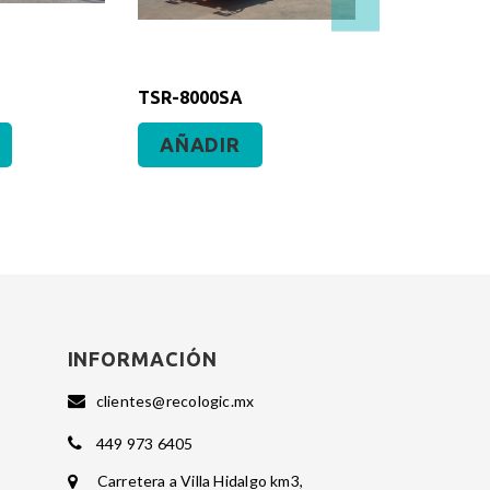
TSR-8000SA
TSR-4000S
AÑADIR
AÑADI
INFORMACIÓN
clientes@recologic.mx
449 973 6405
Carretera a Villa Hidalgo km3,