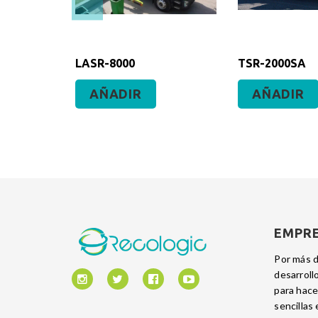
650
LASR-8000
TSR-2000SA
AÑADIR
AÑADIR
EMPR
Por más d
desarroll
para hacer
sencillas