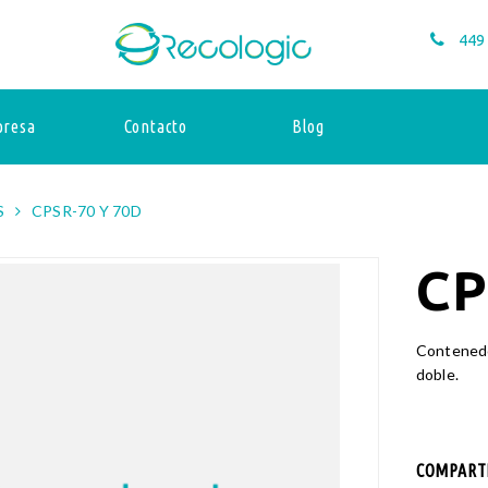
449
resa
Contacto
Blog
S
CPSR-70 Y 70D
CP
Contenedo
doble.
COMPARTI