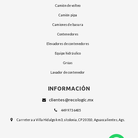
camión de volteo
camión pipa
camiones de basura
contenedores
elevadores de contenedores
equipo hidráulico
grúas
lavador de contenedor
INFORMACIÓN
clientes@recologic.mx
449 973 6405
Carretera a Villa Hidalgo km3, s/colonia, CP 20310, Aguascalientes, Ags.