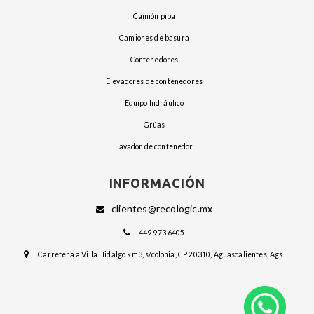
camión pipa
camiones de basura
contenedores
elevadores de contenedores
equipo hidráulico
grúas
lavador de contenedor
INFORMACIÓN
clientes@recologic.mx
449 973 6405
Carretera a Villa Hidalgo km3, s/colonia, CP 20310, Aguascalientes, Ags.