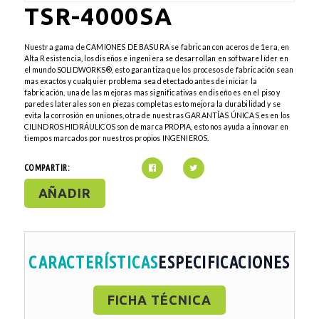
TSR-4000SA
Nuestra gama de CAMIONES DE BASURA se fabrican con aceros de 1era, en
Alta Resistencia, los diseños e ingeniera se desarrollan en software líder en
el mundo SOLIDWORKS®, esto garantiza que los procesos de fabricación sean
mas exactos y cualquier problema sea detectado antes de iniciar la
fabricación, una de las mejoras mas significativas en diseño es en el piso y
paredes laterales son en piezas completas esto mejora la durabilidad y se
evita la corrosión en uniones, otra de nuestras GARANTÍAS ÚNICAS es en los
CILINDROS HIDRÁULICOS son de marca PROPIA, esto nos ayuda a innovar en
tiempos marcados por nuestros propios INGENIEROS.
COMPARTIR:
AÑADIR
CARACTERÍSTICAS
ESPECIFICACIONES
FICHA TÉCNICA