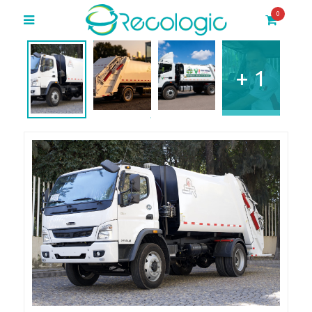
0
+ 1