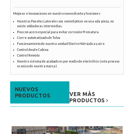
Mejoras e Innovaciones en nuestro nuevo diseño y funciones
Nuestros Paneles Laterales son semielípticos en una sola pieza, no
existe soldaduras intermedias.
Piso con acero especial para evitar corrosión Prematura
Cierre automatizado de Tolva
Funcionamiento de nuestra unidad Electro Hidráulica y aire.
Control desde Cabina
Control Remoto
Nuestro sistema de acabado es por medio de electrólisis (este proceso
es único de nuestra marca)
NUEVOS
VER MÁS
PRODUCTOS
PRODUCTOS