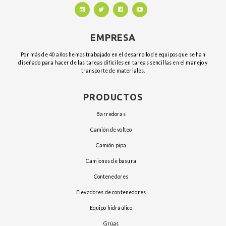
EMPRESA
Por más de 40 años hemos trabajado en el desarrollo de equipos que se han
diseñado para hacer de las tareas difíciles en tareas sencillas en el manejo y
transporte de materiales.
PRODUCTOS
barredoras
camión de volteo
camión pipa
camiones de basura
contenedores
elevadores de contenedores
equipo hidráulico
grúas