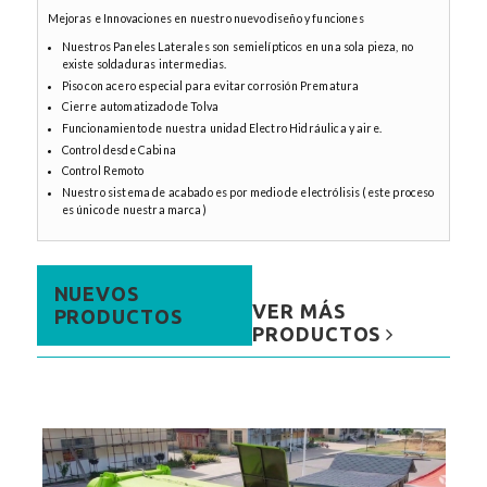
Mejoras e Innovaciones en nuestro nuevo diseño y funciones
Nuestros Paneles Laterales son semielípticos en una sola pieza, no
existe soldaduras intermedias.
Piso con acero especial para evitar corrosión Prematura
Cierre automatizado de Tolva
Funcionamiento de nuestra unidad Electro Hidráulica y aire.
Control desde Cabina
Control Remoto
Nuestro sistema de acabado es por medio de electrólisis (este proceso
es único de nuestra marca)
NUEVOS
VER MÁS
PRODUCTOS
PRODUCTOS