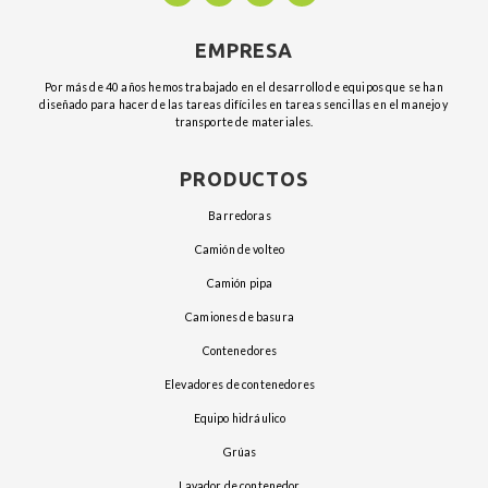
EMPRESA
Por más de 40 años hemos trabajado en el desarrollo de equipos que se han
diseñado para hacer de las tareas difíciles en tareas sencillas en el manejo y
transporte de materiales.
PRODUCTOS
barredoras
camión de volteo
camión pipa
camiones de basura
contenedores
elevadores de contenedores
equipo hidráulico
grúas
lavador de contenedor