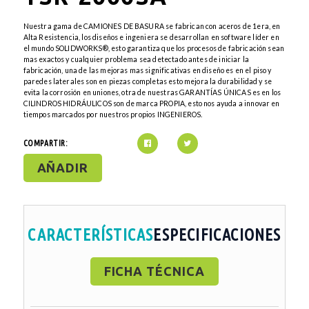
Nuestra gama de CAMIONES DE BASURA se fabrican con aceros de 1era, en
Alta Resistencia, los diseños e ingeniera se desarrollan en software líder en
el mundo SOLIDWORKS®, esto garantiza que los procesos de fabricación sean
mas exactos y cualquier problema sea detectado antes de iniciar la
fabricación, una de las mejoras mas significativas en diseño es en el piso y
paredes laterales son en piezas completas esto mejora la durabilidad y se
evita la corrosión en uniones, otra de nuestras GARANTÍAS ÚNICAS es en los
CILINDROS HIDRÁULICOS son de marca PROPIA, esto nos ayuda a innovar en
tiempos marcados por nuestros propios INGENIEROS.
COMPARTIR:
AÑADIR
CARACTERÍSTICAS
ESPECIFICACIONES
FICHA TÉCNICA