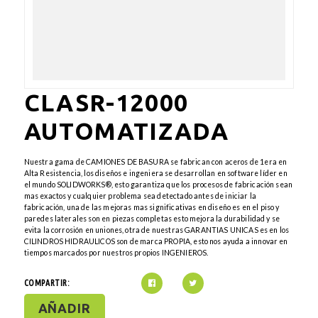
CLASR-12000
AUTOMATIZADA
Nuestra gama de CAMIONES DE BASURA se fabrican con aceros de 1era en
Alta Resistencia, los diseños e ingeniera se desarrollan en software líder en
el mundo SOLIDWORKS®, esto garantiza que los procesos de fabricación sean
mas exactos y cualquier problema sea detectado antes de iniciar la
fabricación, una de las mejoras mas significativas en diseño es en el piso y
paredes laterales son en piezas completas esto mejora la durabilidad y se
evita la corrosión en uniones, otra de nuestras GARANTIAS UNICAS es en los
CILINDROS HIDRAULICOS son de marca PROPIA, esto nos ayuda a innovar en
tiempos marcados por nuestros propios INGENIEROS.
COMPARTIR:
AÑADIR