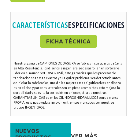
CARACTERÍSTICAS
ESPECIFICACIONES
FICHA TÉCNICA
Nuestra gama de CAMIONES DE BASURA se fabrican con aceros de 1era
en Alta Resistencia, los diseños e ingeniera se desarrollan en software
líder en el mundo SOLIDWORKS®, esto garantiza que los procesos de
fabricación sean mas exactos y cualquier problema sea detectado antes
de iniciar la fabricación, una de las mejoras mas significativas en diseño
es en el piso y paredes laterales son en piezas completas esto mejora la
durabilidad y se evita la corrosión en uniones, otra de nuestras
GARANTIAS UNICAS es en los CILINDROS HIDRAULICOS son de marca
PROPIA, esto nos ayuda a innovar en tiempos marcados por nuestros
propios INGENIEROS.
NUEVOS
VER MÁS