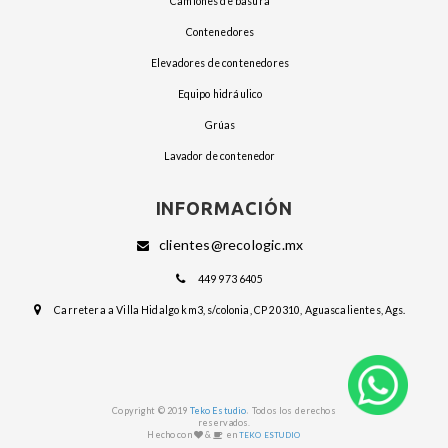
camiones de basura
contenedores
elevadores de contenedores
equipo hidráulico
grúas
lavador de contenedor
INFORMACIÓN
clientes@recologic.mx
449 973 6405
Carretera a Villa Hidalgo km3, s/colonia, CP 20310, Aguascalientes, Ags.
.
Copyright © 2019
Teko Estudio
Todos los derechos
reservados.
Hecho con
&
en
TEKO ESTUDIO