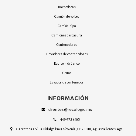
barredoras
camión de volteo
camión pipa
camiones de basura
contenedores
elevadores de contenedores
equipo hidráulico
grúas
lavador de contenedor
INFORMACIÓN
clientes@recologic.mx
449 973 6405
Carretera a Villa Hidalgo km3, s/colonia, CP 20310, Aguascalientes, Ags.