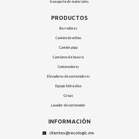
transporte de materiales.
PRODUCTOS
barredoras
camión de volteo
camión pipa
camiones de basura
contenedores
elevadores de contenedores
equipo hidráulico
grúas
lavador de contenedor
INFORMACIÓN
clientes@recologic.mx