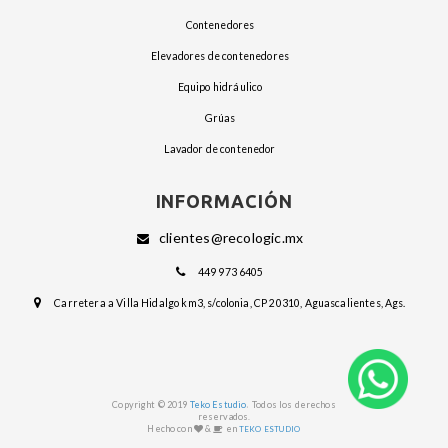
contenedores
elevadores de contenedores
equipo hidráulico
grúas
lavador de contenedor
INFORMACIÓN
clientes@recologic.mx
449 973 6405
Carretera a Villa Hidalgo km3, s/colonia, CP 20310, Aguascalientes, Ags.
.
Copyright © 2019
Teko Estudio
Todos los derechos
reservados.
Hecho con
&
en
TEKO ESTUDIO