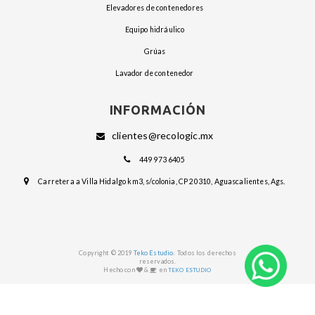
elevadores de contenedores
equipo hidráulico
grúas
lavador de contenedor
INFORMACIÓN
clientes@recologic.mx
449 973 6405
Carretera a Villa Hidalgo km3, s/colonia, CP 20310, Aguascalientes, Ags.
.
Copyright © 2019
Teko Estudio
Todos los derechos
reservados.
Hecho con
&
en
TEKO ESTUDIO