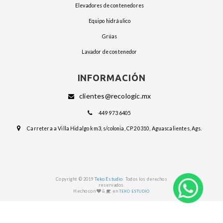
elevadores de contenedores
equipo hidráulico
grúas
lavador de contenedor
INFORMACIÓN
clientes@recologic.mx
449 973 6405
Carretera a Villa Hidalgo km3, s/colonia, CP 20310, Aguascalientes, Ags.
.
Copyright © 2019
Teko Estudio
Todos los derechos
reservados.
Hecho con
&
en
TEKO ESTUDIO