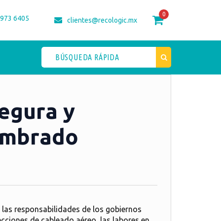
0
 973 6405
clientes@recologic.mx
segura y
lumbrado
e las responsabilidades de los gobiernos
ecciones de cableado aéreo, las labores en