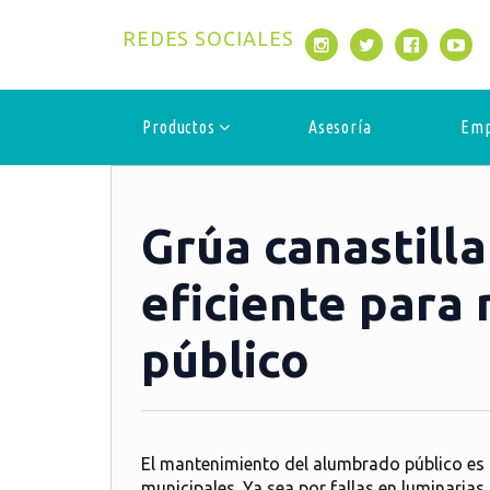
REDES SOCIALES
Productos
Asesoría
Emp
Grúa canastilla
eficiente para
público
El mantenimiento del alumbrado público es u
municipales. Ya sea por fallas en luminaria