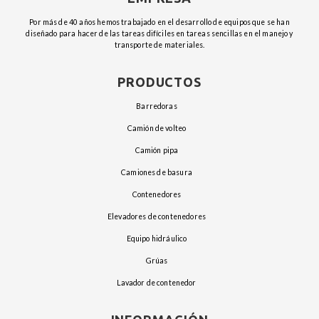
Por más de 40 años hemos trabajado en el desarrollo de equipos que se han
diseñado para hacer de las tareas difíciles en tareas sencillas en el manejo y
transporte de materiales.
PRODUCTOS
barredoras
camión de volteo
camión pipa
camiones de basura
contenedores
elevadores de contenedores
equipo hidráulico
grúas
lavador de contenedor