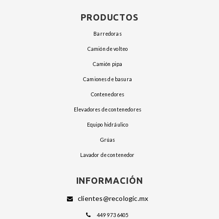
PRODUCTOS
barredoras
camión de volteo
camión pipa
camiones de basura
contenedores
elevadores de contenedores
equipo hidráulico
grúas
lavador de contenedor
INFORMACIÓN
clientes@recologic.mx
449 973 6405